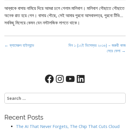
আব্বাকে বাসায় নামিয়ে দিয়ে আমরা চলে গেলাম মালিবাগ। মালিবাগ পৌছাতে পৌছাতে
অনেক রাত হয়ে গেল। বাসায় পৌছে, সেই আমার পুরনো আসবাবপত্র, পুরনো টিভি…
সবকিছু মিলেয়ে কেমন যেন নস্টালজিক লাগতে থাকে।
P
← ক্যামেরুন হাইল্যান্ড
দিন ১ (১২ই ডিসেম্বর ২০১৬) – জরুরী কাজ
সেরে ফেলা →
o
s
t
Facebook
Instagram
YouTube
LinkedIn
n
a
v
Search
i
for:
g
a
Recent Posts
t
The AI That Never Forgets, The Chip That Cuts Cloud
i