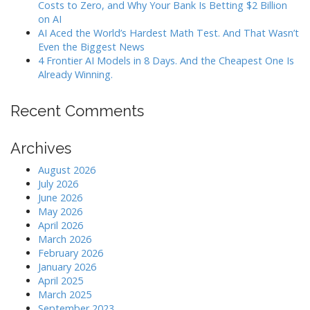
Costs to Zero, and Why Your Bank Is Betting $2 Billion
o
on AI
n
AI Aced the World’s Hardest Math Test. And That Wasn’t
Even the Biggest News
4 Frontier AI Models in 8 Days. And the Cheapest One Is
Already Winning.
Recent Comments
Archives
August 2026
July 2026
June 2026
May 2026
April 2026
March 2026
February 2026
January 2026
April 2025
March 2025
September 2023